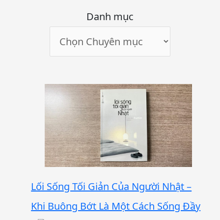
Danh mục
Lối Sống Tối Giản Của Người Nhật –
Khi Buông Bớt Là Một Cách Sống Đầy