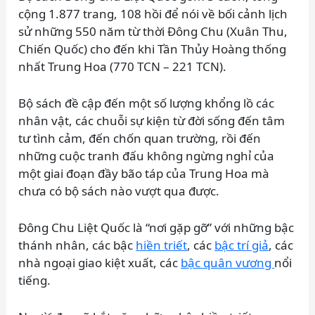
cộng 1.877 trang, 108 hồi để nói về bối cảnh lịch
sử những 550 năm từ thời Đông Chu (Xuân Thu,
Chiến Quốc) cho đến khi Tần Thủy Hoàng thống
nhất Trung Hoa (770 TCN – 221 TCN).
Bộ sách đề cập đến một số lượng khổng lồ các
nhân vật, các chuỗi sự kiện từ đời sống đến tâm
tư tình cảm, đến chốn quan trường, rồi đến
những cuộc tranh đấu không ngừng nghỉ của
một giai đoạn đầy bão táp của Trung Hoa mà
chưa có bộ sách nào vượt qua được.
Đông Chu Liệt Quốc là “nơi gặp gỡ” với những bậc
thánh nhân, các bậc
hiền triết
, các
bậc trí giả
, các
nhà ngoại giao kiệt xuất, các
bậc quân vương
nổi
tiếng.