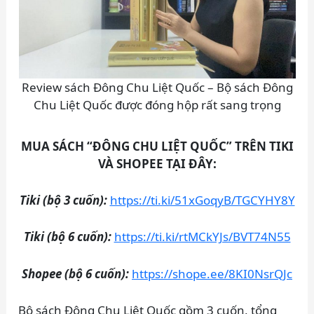
Review sách Đông Chu Liệt Quốc – Bộ sách Đông
Chu Liệt Quốc được đóng hộp rất sang trọng
MUA SÁCH “ĐÔNG CHU LIỆT QUỐC” TRÊN TIKI
VÀ SHOPEE TẠI ĐÂY:
Tiki (bộ 3 cuốn):
https://ti.ki/51xGoqyB/TGCYHY8Y
Tiki (bộ 6 cuốn):
https://ti.ki/rtMCkYJs/BVT74N55
Shopee (bộ 6 cuốn):
https://shope.ee/8KI0NsrQJc
Bộ sách Đông Chu Liệt Quốc gồm 3 cuốn, tổng