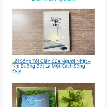
Lối Sống Tối Giản Của Người Nhật –
Khi Buông Bớt Là Một Cách Sống
Đầy