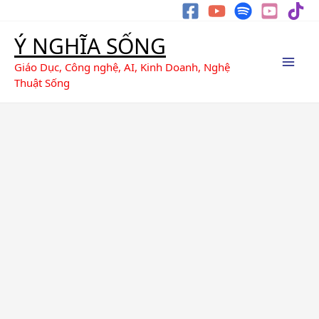
Nhảy
Tìm
tới
kiếm
Ý NGHĨA SỐNG
nội
dung
Giáo Dục, Công nghệ, AI, Kinh Doanh, Nghệ
Thuật Sống