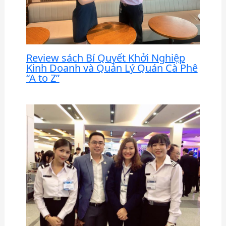
Review sách Bí Quyết Khởi Nghiệp
Kinh Doanh và Quản Lý Quán Cà Phê
“A to Z”