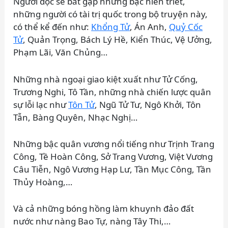
Người đọc sẽ bắt gặp những bậc hiền triết,
những người có tài trị quốc trong bộ truyện này,
có thể kể đến như:
Khổng Tử
, Án Anh,
Quỷ Cốc
Tử
, Quản Trọng, Bách Lý Hề, Kiển Thúc, Vệ Ưởng,
Phạm Lãi, Văn Chủng…
Những nhà ngoại giao kiệt xuất như Tử Cống,
Trương Nghi, Tô Tần, những nhà chiến lược quân
sự lỗi lạc như
Tôn Tử
, Ngũ Tử Tư, Ngô Khởi, Tôn
Tẫn, Bàng Quyên, Nhạc Nghị…
Những bậc quân vương nổi tiếng như Trịnh Trang
Công, Tề Hoàn Công, Sở Trang Vương, Việt Vương
Câu Tiễn, Ngô Vương Hạp Lư, Tần Mục Công, Tần
Thủy Hoàng,…
Và cả những bóng hồng làm khuynh đảo đất
nước như nàng Bao Tự, nàng Tây Thi,…