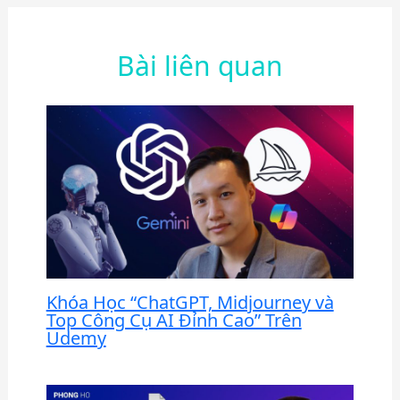
Bài liên quan
Khóa Học “ChatGPT, Midjourney và
Top Công Cụ AI Đỉnh Cao” Trên
Udemy