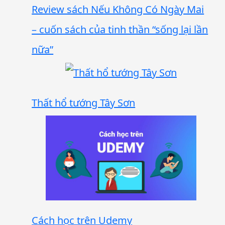
Review sách Nếu Không Có Ngày Mai
– cuốn sách của tinh thần “sống lại lần
nữa”
Thất hổ tướng Tây Sơn
Cách học trên Udemy