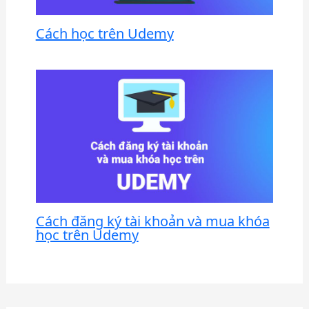
Cách học trên Udemy
Cách đăng ký tài khoản và mua khóa
học trên Udemy