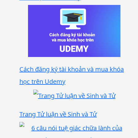
Cách đăng ký tài khoản và mua khóa
học trên Udemy
Trang Tử luận về Sinh và Tử