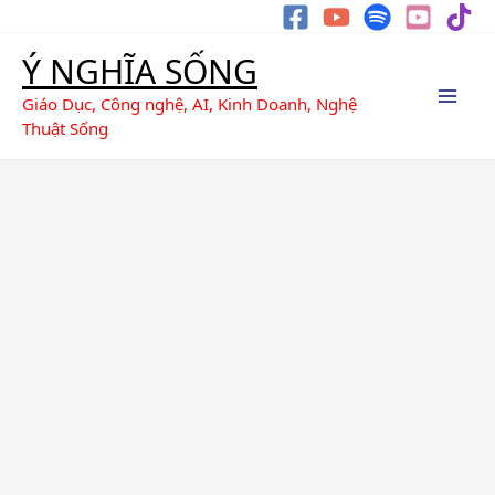
Nhảy
Tìm
tới
kiếm
Ý NGHĨA SỐNG
nội
dung
Giáo Dục, Công nghệ, AI, Kinh Doanh, Nghệ
Thuật Sống