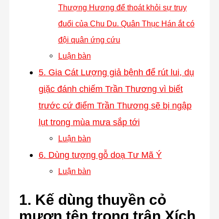
Thượng Hương để thoát khỏi sự truy
đuổi của Chu Du. Quân Thục Hán ắt có
đội quân ứng cứu
Luận bàn
5. Gia Cát Lượng giả bệnh để rút lui, dụ
giặc đánh chiếm Trần Thương vì biết
trước cứ điểm Trần Thương sẽ bị ngập
lụt trong mùa mưa sắp tới
Luận bàn
6. Dùng tượng gỗ doạ Tư Mã Ý
Luận bàn
1. Kế dùng thuyền cỏ
mượn tên trong trận Xích