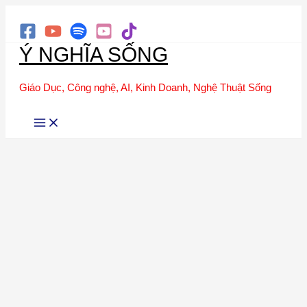
Tìm
Nhảy
kiếm
tới
Ý NGHĨA SỐNG
nội
dung
Giáo Dục, Công nghệ, AI, Kinh Doanh, Nghệ Thuật Sống