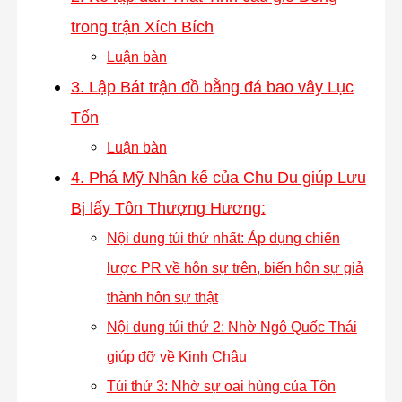
trong trận Xích Bích
Luận bàn
3. Lập Bát trận đồ bằng đá bao vây Lục
Tốn
Luận bàn
4. Phá Mỹ Nhân kế của Chu Du giúp Lưu
Bị lấy Tôn Thượng Hương:
Nội dung túi thứ nhất: Áp dụng chiến
lược PR về hôn sự trên, biến hôn sự giả
thành hôn sự thật
Nội dung túi thứ 2: Nhờ Ngô Quốc Thái
giúp đỡ về Kinh Châu
Túi thứ 3: Nhờ sự oai hùng của Tôn