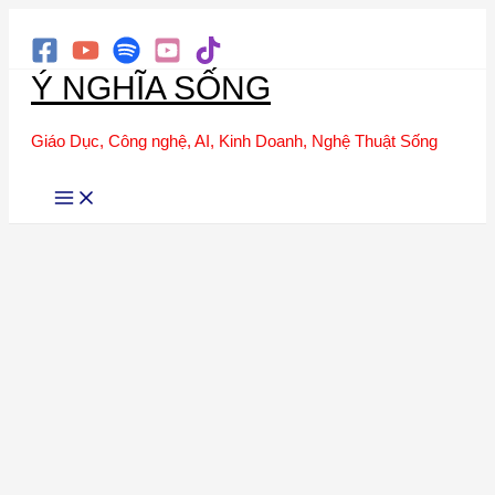
Tìm
Nhảy
kiếm
tới
Ý NGHĨA SỐNG
nội
dung
Giáo Dục, Công nghệ, AI, Kinh Doanh, Nghệ Thuật Sống