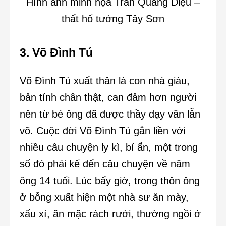
Hình ảnh minh họa Trần Quang Diệu –
thất hổ tướng Tây Sơn
3. Võ Đình Tú
Võ Đình Tú xuất thân là con nhà giàu,
bản tính chân thật, can đảm hơn người
nên từ bé ông đã được thầy dạy văn lẫn
võ. Cuộc đời Võ Đình Tú gắn liền với
nhiều câu chuyện ly kì, bí ẩn, một trong
số đó phải kể đến câu chuyện về năm
ông 14 tuổi. Lúc bấy giờ, trong thôn ông
ở bỗng xuất hiện một nhà sư ăn mày,
xấu xí, ăn mặc rách rưới, thường ngồi ở