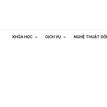
Nhảy
tới
nội
dung
KHÓA HỌC
DỊCH VỤ
NGHỆ THUẬT SỐ