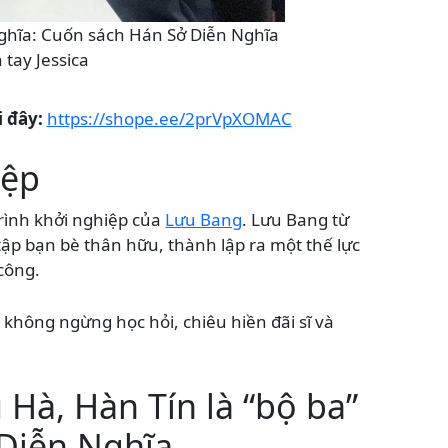
hĩa: Cuốn sách Hán Sở Diễn Nghĩa
 tay Jessica
 đây:
https://shope.ee/2prVpXOMAC
iệp
rình khởi nghiệp của
Lưu Bang
. Lưu Bang từ
ập bạn bè thân hữu, thành lập ra một thế lực
 công.
 không ngừng học hỏi, chiêu hiền đãi sĩ và
Hà, Hàn Tín là “bộ ba”
Diễn Nghĩa