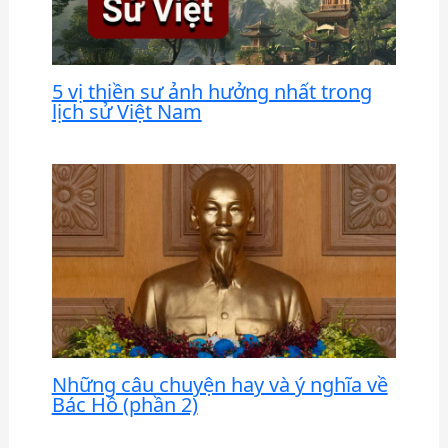
5 vị thiền sư ảnh hưởng nhất trong
lịch sử Việt Nam
Những câu chuyện hay và ý nghĩa về
Bác Hồ (phần 2)