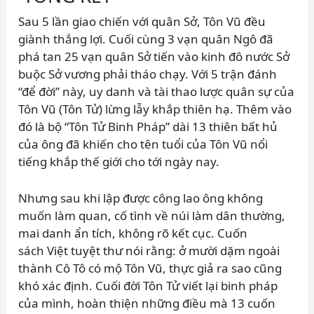
Sau 5 lần giao chiến với quân Sở, Tôn Vũ đều
giành thắng lợi. Cuối cùng 3 vạn quân Ngô đã
phá tan 25 vạn quân Sở tiến vào kinh đô nước Sở
buộc Sở vương phải tháo chạy. Với 5 trận đánh
“để đời” này, uy danh và tài thao lược quân sự của
Tôn Vũ (Tôn Tử) lừng lẫy khắp thiên hạ. Thêm vào
đó là bộ “Tôn Tử Binh Pháp” dài 13 thiên bất hủ
của ông đã khiến cho tên tuổi của Tôn Vũ nổi
tiếng khắp thế giới cho tới ngày nay.
Nhưng sau khi lập được công lao ông không
muốn làm quan, cố tình về núi làm dân thường,
mai danh ẩn tích, không rõ kết cục. Cuốn
sách Việt tuyệt thư nói rằng: ở mười dặm ngoài
thành Cô Tô có mộ Tôn Vũ, thực giả ra sao cũng
khó xác định. Cuối đời Tôn Tử viết lại binh pháp
của mình, hoàn thiện những điều mà 13 cuốn