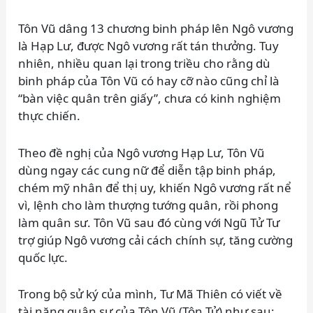
Tôn Vũ dâng 13 chương binh pháp lên Ngô vương
là Hạp Lư, được Ngô vương rất tán thưởng. Tuy
nhiên, nhiều quan lại trong triều cho rằng dù
binh pháp của Tôn Vũ có hay cỡ nào cũng chỉ là
“bàn việc quân trên giấy”, chưa có kinh nghiệm
thực chiến.
Theo đề nghị của Ngô vương Hạp Lư, Tôn Vũ
dùng ngay các cung nữ để diễn tập binh pháp,
chém mỹ nhân để thị uy, khiến Ngô vương rất nể
vì, lệnh cho làm thượng tướng quân, rồi phong
làm quân sư. Tôn Vũ sau đó cùng với Ngũ Tử Tư
trợ giúp Ngô vương cải cách chính sự, tăng cường
quốc lực.
Trong bộ sử ký của mình, Tư Mã Thiên có viết về
tài năng quân sự của Tôn Vũ (Tôn Tử) như sau: