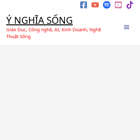
Nhảy
Tìm
tới
kiếm
Ý NGHĨA SỐNG
nội
dung
Giáo Dục, Công nghệ, AI, Kinh Doanh, Nghệ
Thuật Sống