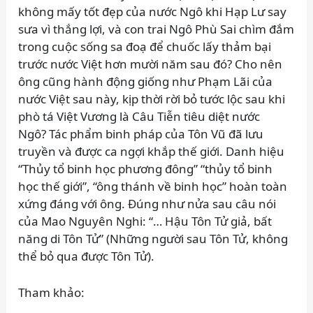
không mấy tốt đẹp của nước Ngô khi Hạp Lư say
sưa vì thắng lợi, và con trai Ngô Phù Sai chìm đắm
trong cuộc sống sa đoạ để chuốc lấy thảm bại
trước nước Việt hơn mười năm sau đó? Cho nên
ông cũng hành động giống như Phạm Lãi của
nước Việt sau này, kịp thời rời bỏ tước lộc sau khi
phò tá Việt Vương là Câu Tiễn tiêu diệt nước
Ngô? Tác phẩm binh pháp của Tôn Vũ đã lưu
truyền và được ca ngợi khắp thế giới. Danh hiệu
“Thủy tổ binh học phương đông” “thủy tổ binh
học thế giới”, “ông thánh về binh học” hoàn toàn
xứng đáng với ông. Đúng như nửa sau câu nói
của Mao Nguyên Nghi: “… Hậu Tôn Tử giả, bất
năng di Tôn Tử” (Những người sau Tôn Tử, không
thể bỏ qua được Tôn Tử).
Tham khảo: