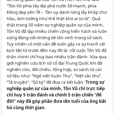
“Tôn Vũ phía tây đại phá nước Sở mạnh, phía
Đông dẹp yên Tề – Tần uy danh lừng lẫy khắp chư
hầu, làm tướng như thế thật khó ai so bì”. Quả
thật trong 30 năm sự nghiệp quân sự của mình,
Tôn Vũ đã lập nhiều chiến công hiển hách và luôn
xứng đáng với những lời tôn vinh trong sử sách.
Tuy nhiên có một vấn đề luôn gây ra sự tranh cãi
kịch liệt từ trước đến nay đó là: rốt cuộc Tôn Vũ đã
thân chinh chỉ huy bao nhiêu trận đánh. Vừa qua
giới nghiên cứu lịch sử cổ đại Trung Quốc khi đã
nghiên cứu, đối chiếu, tổng hợp, so sánh từ các
sử liệu như: “Ngô việt Xuân Thu”, “Việt sắc thư”,
“Tả truyện”, “Sử ký” đã đưa ra kết luận:
Trong sự
nghiệp quân sự của mình, Tôn Vũ chỉ trực tiếp
chỉ huy 5 trận đánh và chính 5 trận chiến “để
đời” này đã góp phần đưa tên tuổi của ông bất
hủ cùng thời gian.