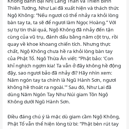
Không đánh bại Nhị Lang Thần và Thiên Binh
Thiên Tướng, Như Lai đã xuất hiện và thách thức
Ngộ Không: “Nếu ngươi có thể nhảy ra khỏi lòng
bàn tay ta, ta sẽ để ngươi làm Ngọc Hoàng.” Với
sự tự tin thái quá, Ngộ Không đã nhảy đến tận
cùng của vũ trụ, đánh dấu bằng năm cột trụ, rồi
quay về khoe khoang chiến tích. Nhưng thực
chất, Ngộ Không chưa hề ra khỏi lòng bàn tay
của Phật Tổ. Ngô Thừa Ân viết: “Phật bảo: ‘Con
khỉ nghịch ngợm kia! Ta vẫn ở đây không hề động
đậy, sao ngươi bảo đã nhảy đi? Hãy nhìn xem:
Năm ngón tay ta chính là Ngũ Hành Sơn, ngươi
không hề thoát ra ngoài.'” Sau đó, Như Lai đã
dùng Năm Ngón Tay Như Núi giam Tôn Ngộ
Không dưới Ngũ Hành Sơn.
Điều đáng chú ý là mặc dù giam cầm Ngộ Không,
Phật Tổ vẫn thể hiện lòng từ bi: “Phật bèn rút tay