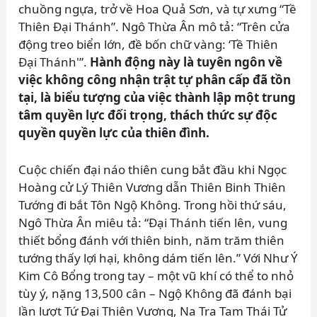
chuồng ngựa, trở về Hoa Quả Sơn, và tự xưng “Tề
Thiên Đại Thánh”. Ngô Thừa Ân mô tả: “Trên cửa
động treo biển lớn, đề bốn chữ vàng: ‘Tề Thiên
Đại Thánh'”.
Hành động này là tuyên ngôn về
việc không công nhận trật tự phân cấp đã tồn
tại, là biểu tượng của việc thành lập một trung
tâm quyền lực đối trọng, thách thức sự độc
quyền quyền lực của thiên đình.
Cuộc chiến đại náo thiên cung bắt đầu khi Ngọc
Hoàng cử Lý Thiên Vương dẫn Thiên Binh Thiên
Tướng đi bắt Tôn Ngộ Không. Trong hồi thứ sáu,
Ngô Thừa Ân miêu tả: “Đại Thánh tiến lên, vung
thiết bổng đánh với thiên binh, năm trăm thiên
tướng thấy lợi hại, không dám tiến lên.” Với Như Ý
Kim Cô Bổng trong tay – một vũ khí có thể to nhỏ
tùy ý, nặng 13,500 cân – Ngộ Không đã đánh bại
lần lượt Tứ Đại Thiên Vương, Na Tra Tam Thái Tử