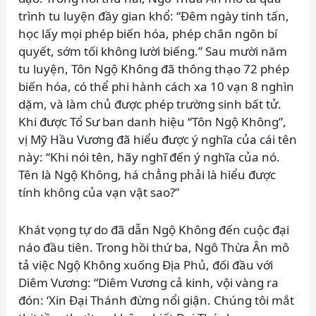
trình tu luyện đầy gian khổ: “Đêm ngày tinh tấn,
học lấy mọi phép biến hóa, phép chân ngôn bí
quyết, sớm tối không lười biếng.” Sau mười năm
tu luyện, Tôn Ngộ Không đã thông thạo 72 phép
biến hóa, có thể phi hành cách xa 10 vạn 8 nghìn
dặm, và làm chủ được phép trường sinh bất tử.
Khi được Tổ Sư ban danh hiệu “Tôn Ngộ Không”,
vị Mỹ Hầu Vương đã hiểu được ý nghĩa của cái tên
này: “Khi nói tên, hãy nghĩ đến ý nghĩa của nó.
Tên là Ngộ Không, há chẳng phải là hiểu được
tính không của vạn vật sao?”
Khát vọng tự do đã dẫn Ngộ Không đến cuộc đại
náo đầu tiên. Trong hồi thứ ba, Ngô Thừa Ân mô
tả việc Ngộ Không xuống Địa Phủ, đối đầu với
Diêm Vương: “Diêm Vương cả kinh, vội vàng ra
đón: ‘Xin Đại Thánh đừng nổi giận. Chúng tôi mắt