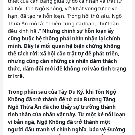
thiết của cân bằng giữa tự do cá nhân và trật tự
xã hội. Tôn Ngộ Không, với khát vọng tự do vô
hạn, đã tạo ra hỗn loạn. Trong hồi thứ sáu, Ngô
Thừa Ân mô tả: “Thiên cung đại loạn, chư thần
đều kinh hãi.”
Nhưng chính sự hỗn loạn ấy
cũng buộc hệ thống phải nhìn nhận lại chính
mình. Đây là mối quan hệ biện chứng không
thể tách rời: xã hội cần trật tự để phát triển,
nhưng cũng cần những cá nhân dám thách
thức, dám đổi mới để không rơi vào tình trạng
trì trệ.
Trong phần sau của Tây Du Ký, khi Tôn Ngộ
Không đã trở thành đệ tử của Đường Tăng,
Ngô Thừa Ân đã cho thấy sự trưởng thành
tinh thần của nhân vật này. Từ một kẻ nổi loạn
vì bản ngã, Ngộ Không đã trở thành một
người đấu tranh vì chính nghĩa, bảo vệ Đường