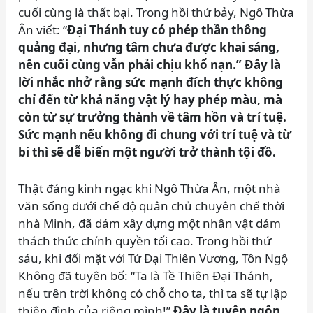
cuối cùng là thất bại. Trong hồi thứ bảy, Ngô Thừa
Ân viết: “
Đại Thánh tuy có phép thần thông
quảng đại, nhưng tâm chưa được khai sáng,
nên cuối cùng vẫn phải chịu khổ nạn.” Đây là
lời nhắc nhở rằng sức mạnh đích thực không
chỉ đến từ khả năng vật lý hay phép màu, mà
còn từ sự trưởng thành về tâm hồn và trí tuệ.
Sức mạnh nếu không đi chung với trí tuệ và từ
bi thì sẽ dễ biến một người trở thành tội đồ.
Thật đáng kinh ngạc khi Ngô Thừa Ân, một nhà
văn sống dưới chế độ quân chủ chuyên chế thời
nhà Minh, đã dám xây dựng một nhân vật dám
thách thức chính quyền tối cao. Trong hồi thứ
sáu, khi đối mặt với Tứ Đại Thiên Vương, Tôn Ngộ
Không đã tuyên bố: “Ta là Tề Thiên Đại Thánh,
nếu trên trời không có chỗ cho ta, thì ta sẽ tự lập
thiên đình của riêng mình!”
Đây là tuyên ngôn