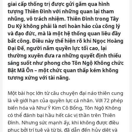
giai cấp thống trị được gửi gắm qua hình
tượng Thiên Đình với những quan lại tham
nhũng, vô trách nhiệm. Thiên Đình trong Tây
Du Ký không phải là nơi hoàn hảo của công lý
và đạo đức, mà là một hệ thống quan liêu đầy
bất công. Điều này thể hiện rõ khi Ngọc Hoàng
Đại Đế, người nắm quyền lực tối cao, lại
thường xuyên đưa ra những quyết định thiếu
sáng suốt như phong cho Tôn Ngộ Không chức
Bật Mã Ôn – một chức quan thấp kém không
tương xứng với tài năng.
Một bài học lớn từ câu chuyện đại náo thiên cung
là về giới hạn của quyền lực cá nhân. Với 72 phép
biến hóa và Như Ý Kim Cô Bổng, Tôn Ngộ Không
có thể đánh bại hầu hết các vị thần trên Thiên
Đình. Nhưng sức mạnh ấy, khi không được điều
phục bởi trí tuệ và từ bi, đã dẫn đến hủy diệt và