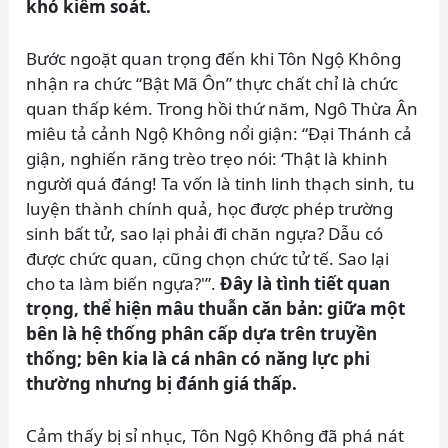
khó kiểm soát.
Bước ngoặt quan trọng đến khi Tôn Ngộ Không
nhận ra chức “Bật Mã Ôn” thực chất chỉ là chức
quan thấp kém. Trong hồi thứ năm, Ngô Thừa Ân
miêu tả cảnh Ngộ Không nổi giận: “Đại Thánh cả
giận, nghiến răng trèo trẹo nói: ‘Thật là khinh
người quá đáng! Ta vốn là tinh linh thạch sinh, tu
luyện thành chính quả, học được phép trường
sinh bất tử, sao lại phải đi chăn ngựa? Dẫu có
được chức quan, cũng chọn chức tử tế. Sao lại
cho ta làm biến ngựa?'”.
Đây là tình tiết quan
trọng, thể hiện mâu thuẫn căn bản: giữa một
bên là hệ thống phân cấp dựa trên truyền
thống; bên kia là cá nhân có năng lực phi
thường nhưng bị đánh giá thấp.
Cảm thấy bị sỉ nhục, Tôn Ngộ Không đã phá nát