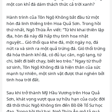
một con khỉ đá dám thách thức cả trời xanh?
Hành trình của Tôn Ngộ Không bắt đầu từ một
hòn đá linh thiêng trên Hoa Quả Sơn. Trong hồi
thứ nhất, Ngô Thừa Ân viết: “Từ khi khai thiên lập
địa, hòn đá này đã hấp thụ tinh hoa nhật
nguyệt… Gió thổi qua khe đá, một ngày nọ, đá
nứt ra và sinh ra một quả trứng đá. Gió thổi trứng
đá hóa thành khỉ đá, có đủ lục căn, ngũ tạng, tứ
chi, biết đi biết chạy, biết leo trèo.” Ngay từ thuở
sơ sinh, Tôn Ngộ Không đã là hiện thân của sức
mạnh tự nhiên, một sinh vật được thai nghén bởi
tinh hoa trời đất.
Sau khi trở thành Mỹ Hầu Vương trên Hoa Quả
Sơn, khát vọng vượt qua sự hữu hạn của cuộc đời
đã thôi thúc Ngộ Không tìm đến Bồ Đề Tổ Sư học
đạo. Trong hồi thứ hai, Ngô Thừa Ân mô tả quá