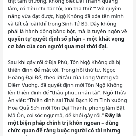
thịt tầm thường, không biết Đại Thánh quang
lâm, có điều chi đắc tội, xin tha thứ.'” Với quyền
năng vừa đạt được, Ngộ Không đã xóa tên mình
và tất cả loài khỉ trong Sinh Tử Bộ. Đây không
phải là hành động bồng bột, mà là tuyên ngôn về
quyền tự quyết định số phận – một khát vọng
cơ bản của con người qua mọi thời đại.
Sau khi gây rối ở Địa Phủ, Tôn Ngộ Không đã bị
thiên đình để mắt tới. Trong hồi thứ tư, Ngọc
Hoàng Đại Đế, theo lời tâu của Long Vương và
Diêm Vương, đã quyết định mời Tôn Ngộ Không
lên thiên đình để “thâu phục nhân tài”. Ngô Thừa
Ân viết: “Thiên đình sai Thái Bạch Kim Tinh xuống
Hoa Quả Sơn mời Tôn Đại Thánh, phong làm Bật
Mã Ôn, coi sóc ngự mã, để khỏi gây rối.”
Đây là
một biện pháp chính trị khôn ngoan – dùng
chức quan để ràng buộc người có tài nhưng