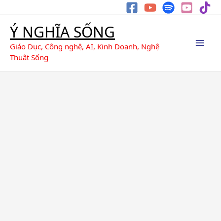
Nhảy
Tìm
tới
kiếm
Ý NGHĨA SỐNG
nội
dung
Giáo Dục, Công nghệ, AI, Kinh Doanh, Nghệ
Thuật Sống