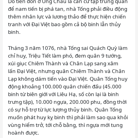
Do tiền đồn ở Ung Châu là căn cứ tập trung quân
để nam tiến bị phá tan, nhà Tống phải điều động
thêm nhân lực và lương thảo để thực hiện chiến
tranh với Đại Việt bao gồm cả bộ binh lẫn thủy
binh.
Tháng 3 năm 1076, nhà Tống sai Quách Quỳ làm
chỉ huy, Triệu Tiết làm phó, đem quân 9 tướng,
xúi giục Chiêm Thành và Chân Lạp sang xâm
lấn Đại Việt, nhưng quân Chiêm Thành và Chân
Lạp không dám tiến vào Đại Việt. Quân Tống huy
động khoảng 100.000 quân chiến đấu (45.000
binh từ biên giới với Liêu Hạ, số còn lại là binh
trưng tập), 10.000 ngựa, 200.000 phu, đồng thời
có sự hỗ trợ từ lực lượng thủy binh. Quân Tống
muốn phát huy kỵ binh thì phải làm sao qua khỏi
vùng hiểm trở, tới chỗ bằng, thì ngựa mới tung
hoành được.