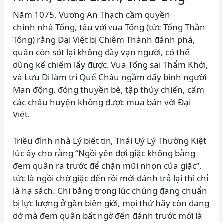
Năm 1075, Vương An Thạch cầm quyền
chính nhà Tống, tâu với vua Tống (tức Tống Thần
Tông) rằng Đại Việt bị Chiêm Thành đánh phá,
quân còn sót lại không đầy vạn người, có thể
dùng kế chiếm lấy được. Vua Tống sai Thẩm Khởi,
và Lưu Di làm tri Quế Châu ngầm dấy binh người
Man động, đóng thuyền bè, tập thủy chiến, cấm
các châu huyện không được mua bán với Đại
Việt.
Triều đình nhà Lý biết tin, Thái Uý Lý Thường Kiệt
lúc ấy cho rằng “Ngồi yên đợi giặc không bằng
đem quân ra trước để chặn mũi nhọn của giặc”,
tức là ngồi chờ giặc đến rồi mới đánh trả lại thì chỉ
là hạ sách. Chi bằng trong lúc chúng đang chuẩn
bị lực lượng ở gần biên giới, mọi thứ hãy còn dang
dở mà đem quân bất ngờ đến đánh trước mới là