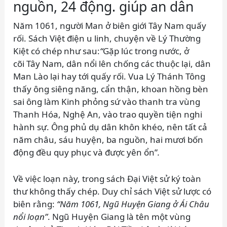
nguồn, 24 động. giúp an dân
Năm 1061, người Man ở biên giới Tây Nam quấy
rối. Sách Việt điện u linh, chuyện về Lý Thường
Kiệt có chép như sau:
“
Gặp lúc trong nước, ở
cõi Tây Nam, dân nổi lên chống các thuộc lại, dân
Man Lào lại hay tới quấy rối. Vua Lý Thánh Tông
thấy ông siêng năng, cẩn thận, khoan hồng bèn
sai ông làm Kinh phỏng sứ vào thanh tra vùng
Thanh Hóa, Nghệ An, vào trao quyền tiện nghi
hành sự. Ông phủ dụ dân khôn khéo, nên tất cả
năm châu, sáu huyện, ba nguồn, hai mươi bốn
động đều quy phục và được yên ổn”
.
Về việc loạn này, trong sách Đại Việt sử ký toàn
thư không thấy chép. Duy chỉ sách Việt sử lược có
biên rằng:
“Năm 1061, Ngũ Huyện Giang ở Ái Châu
nổi loạn”
. Ngũ Huyện Giang là tên một vùng