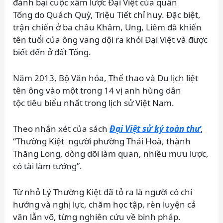
đánh bại cuộc xâm lược Đại Việt của quân
Tống do Quách Quỳ, Triệu Tiết chỉ huy. Đặc biệt,
trận chiến ở ba châu Khâm, Ung, Liêm đã khiến
tên tuổi của ông vang dội ra khỏi Đại Việt và được
biết đến ở đất Tống.
Năm 2013, Bộ Văn hóa, Thể thao và Du lịch liệt
tên ông vào một trong 14 vị anh hùng dân
tộc tiêu biểu nhất trong lịch sử Việt Nam.
Theo nhận xét của sách
Đại Việt sử ký toàn thư
,
“Thường Kiệt người phường Thái Hoà, thành
Thăng Long, dòng dõi làm quan, nhiều mưu lược,
có tài làm tướng”.
Từ nhỏ Lý Thường Kiệt đã tỏ ra là người có chí
hướng và nghị lực, chăm học tập, rèn luyện cả
văn lẫn võ, từng nghiên cứu về binh pháp.