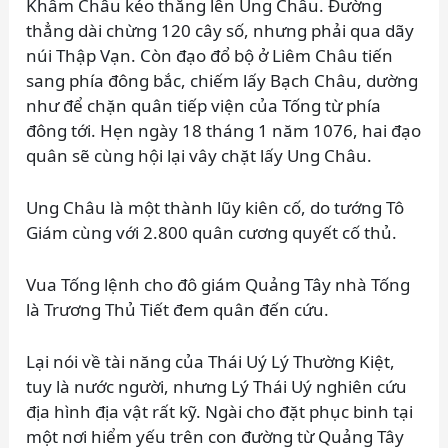
Khâm Châu kéo thẳng lên Ung Châu. Đường
thẳng dài chừng 120 cây số, nhưng phải qua dãy
núi Thập Vạn. Còn đạo đổ bộ ở Liêm Châu tiến
sang phía đông bắc, chiếm lấy Bạch Châu, dường
như để chặn quân tiếp viện của Tống từ phía
đông tới. Hẹn ngày 18 tháng 1 năm 1076, hai đạo
quân sẽ cùng hội lại vây chặt lấy Ung Châu.
Ung Châu là một thành lũy kiên cố, do tướng Tô
Giám cùng với 2.800 quân cương quyết cố thủ.
Vua Tống lệnh cho đô giám Quảng Tây nhà Tống
là Trương Thủ Tiết đem quân đến cứu.
Lại nói về tài năng của Thái Uý Lý Thường Kiệt,
tuy là nước người, nhưng Lý Thái Uý nghiên cứu
địa hình địa vật rất kỹ. Ngài cho đặt phục binh tại
một nơi hiểm yếu trên con đường từ Quảng Tây