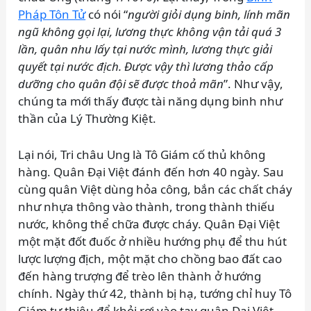
Pháp Tôn Tử
có nói “
người giỏi dụng binh, lính mãn
ngũ không gọi lại, lương thực không vận tải quá 3
lần, quân nhu lấy tại nước mình, lương thực giải
quyết tại nước địch. Được vậy thì lương thảo cấp
dưỡng cho quân đội sẽ được thoả mãn
”. Như vậy,
chúng ta mới thấy được tài năng dụng binh như
thần của Lý Thường Kiệt.
Lại nói, Tri châu Ung là Tô Giám cố thủ không
hàng. Quân Đại Việt đánh đến hơn 40 ngày. Sau
cùng quân Việt dùng hỏa công, bắn các chất cháy
như nhựa thông vào thành, trong thành thiếu
nước, không thể chữa được cháy. Quân Đại Việt
một mặt đốt đuốc ở nhiều hướng phụ để thu hút
lược lượng địch, một mặt cho chồng bao đất cao
đến hàng trượng để trèo lên thành ở hướng
chính. Ngày thứ 42, thành bị hạ, tướng chỉ huy Tô
Giám tự thiêu để khỏi rơi vào tay quân Đại Việt.