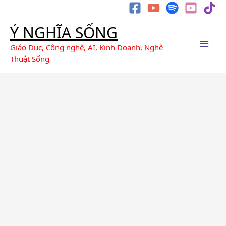
Nhảy
Tìm
tới
kiếm
Ý NGHĨA SỐNG
nội
dung
Giáo Dục, Công nghệ, AI, Kinh Doanh, Nghệ
Thuật Sống