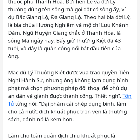
thuộc phủ Thanh Hóa. Đời Tiền Lê và đời Lý
thường dùng tên sông mà gọi đất có sông ấy, ví
dụ Bắc Giang Lộ, Đà Giang Lộ. Theo hai bia đời Lý,
là bia chùa Hương Nghiêm và mộ chí Lưu Khánh
Đàm, Ngũ Huyện Giang chắc ở Thanh Hóa, là
sông Mã ngày nay. Bấy giờ Thường Kiệt đã 43
tuổi, và đây là quân công nổi bật đầu tiên của
ông.
Mặc dù Lý Thường Kiệt được vua trao quyền Tiện
Nghi Hành Sự, nhưng ông không lạm dụng hình
phạt mà chọn phương pháp đối thoại để phủ dụ
an dân và giành được thành công. Thiết nghĩ,
Tôn
Tử
từng nói: “Đại phàm cái phép dụng binh, làm
cho cả nước địch khuất phục trọn vẹn là thượng
sách, đánh nó là kém hơn.
Làm cho toàn quân địch chịu khuất phục là