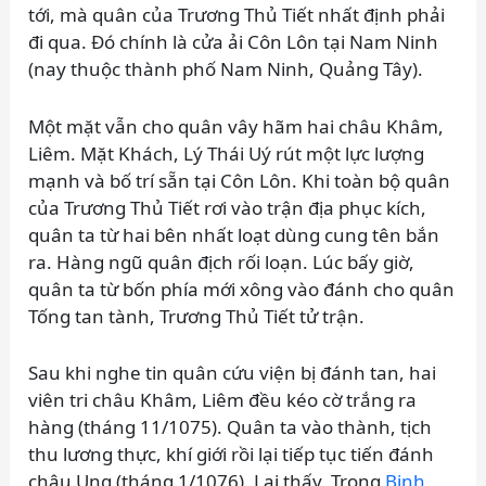
tới, mà quân của Trương Thủ Tiết nhất định phải
đi qua. Đó chính là cửa ải Côn Lôn tại Nam Ninh
(nay thuộc thành phố Nam Ninh, Quảng Tây).
Một mặt vẫn cho quân vây hãm hai châu Khâm,
Liêm. Mặt Khách, Lý Thái Uý rút một lực lượng
mạnh và bố trí sẵn tại Côn Lôn. Khi toàn bộ quân
của Trương Thủ Tiết rơi vào trận địa phục kích,
quân ta từ hai bên nhất loạt dùng cung tên bắn
ra. Hàng ngũ quân địch rối loạn. Lúc bấy giờ,
quân ta từ bốn phía mới xông vào đánh cho quân
Tống tan tành, Trương Thủ Tiết tử trận.
Sau khi nghe tin quân cứu viện bị đánh tan, hai
viên tri châu Khâm, Liêm đều kéo cờ trắng ra
hàng (tháng 11/1075). Quân ta vào thành, tịch
thu lương thực, khí giới rồi lại tiếp tục tiến đánh
châu Ung (tháng 1/1076). Lại thấy, Trong
Binh