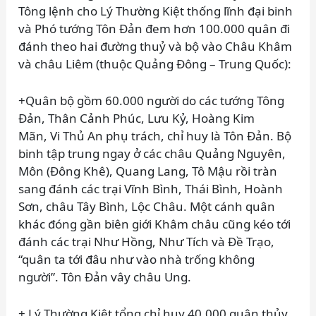
Tông lệnh cho Lý Thường Kiệt thống lĩnh đại binh
và Phó tướng Tôn Đản đem hơn 100.000 quân đi
đánh theo hai đường thuỷ và bộ vào Châu Khâm
và châu Liêm (thuộc Quảng Đông – Trung Quốc):
+Quân bộ gồm 60.000 người do các tướng Tông
Đản, Thân Cảnh Phúc, Lưu Kỷ, Hoàng Kim
Mãn, Vi Thủ An phụ trách, chỉ huy là Tôn Đản. Bộ
binh tập trung ngay ở các châu Quảng Nguyên,
Môn (Đông Khê), Quang Lang, Tô Mậu rồi tràn
sang đánh các trại Vĩnh Bình, Thái Bình, Hoành
Sơn, châu Tây Bình, Lộc Châu. Một cánh quân
khác đóng gần biên giới Khâm châu cũng kéo tới
đánh các trại Như Hồng, Như Tích và Đề Trạo,
“quân ta tới đâu như vào nhà trống không
người”. Tôn Đản vây châu Ung.
+ Lý Thường Kiệt tổng chỉ huy 40.000 quân thủy