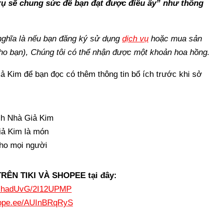
trụ sẽ chung sức để bạn đạt được điều ấy” như thông
ó nghĩa là nếu bạn đăng ký sử dụng
dịch vụ
hoặc mua sản
ho bạn), Chúng tôi có thể nhận được một khoản hoa hồng.
 Kim để bạn đọc có thêm thông tin bổ ích trước khi sở
ả Kim là món
 cho mọi người
ÊN TIKI VÀ SHOPEE tại đây:
i/aUhadUvG/2I12UPMP
hope.ee/AUInBRqRyS