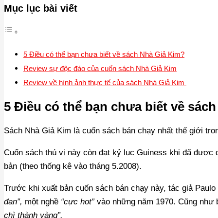
Mục lục bài viết
5 Điều có thể bạn chưa biết về sách Nhà Giả Kim?
Review sự độc đáo của cuốn sách Nhà Giả Kim
Review về hình ảnh thực tế của sách Nhà Giả Kim
5 Điều có thể bạn chưa biết về sác
Sách Nhà Giả Kim là cuốn sách bán chạy nhất thế giới tro
Cuốn sách thú vị này còn đạt kỷ lục Guiness khi đã được d
bản (theo thống kê vào tháng 5.2008).
Trước khi xuất bản cuốn sách bán chạy này, tác giả Paulo
đan”,
một nghề
“cực hot”
vào những năm 1970. Cũng như 
chì thành vàng”.