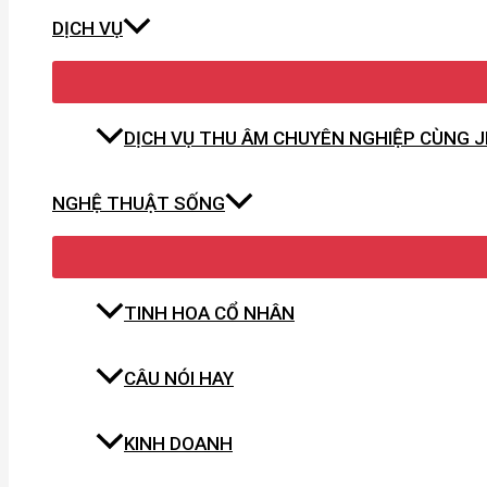
DỊCH VỤ
DỊCH VỤ THU ÂM CHUYÊN NGHIỆP CÙNG 
NGHỆ THUẬT SỐNG
TINH HOA CỔ NHÂN
CÂU NÓI HAY
KINH DOANH