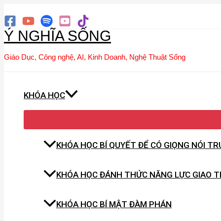
Tìm
Nhảy
kiếm
tới
Ý NGHĨA SỐNG
nội
dung
Giáo Dục, Công nghệ, AI, Kinh Doanh, Nghệ Thuật Sống
KHÓA HỌC
KHÓA HỌC BÍ QUYẾT ĐỂ CÓ GIỌNG NÓI T
KHÓA HỌC ĐÁNH THỨC NĂNG LỰC GIAO T
KHÓA HỌC BÍ MẬT ĐÀM PHÁN