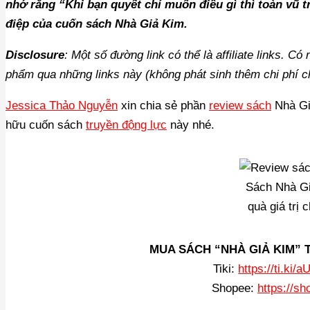
nhớ rằng “Khi bạn quyết chí muốn điều gì thì toàn vũ 
điệp của cuốn sách Nhà Giả Kim.
Disclosure
: Một số đường link có thể là affiliate links. C
phẩm qua những links này (không phát sinh thêm chi phí c
Jessica Thảo Nguyễn
xin chia sẻ phần
review sách
Nhà Giả
hữu cuốn sách
truyền động lực
này nhé.
Sách Nhà Gi
quà giá trị
MUA SÁCH “NHÀ GIẢ KIM” TR
Tiki:
https://ti.k
Shopee:
https://s