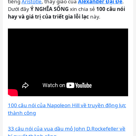
tiếng
Aristotle
, thầy giáo của
Alexander Đại Đế
.
Dưới đây
Ý NGHĨA SỐNG
xin chia sẻ
100 câu nói
hay và giá trị của triết gia lỗi lạc
này.
100 câu nói của Napoleon Hill về truyền động lực
thành công
33 câu nói của vua dầu mỏ John D.Rockefeller về