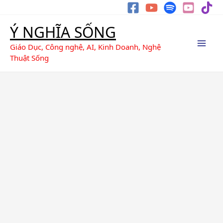
Nhảy
Tìm
tới
kiếm
Ý NGHĨA SỐNG
nội
dung
Giáo Dục, Công nghệ, AI, Kinh Doanh, Nghệ
Thuật Sống