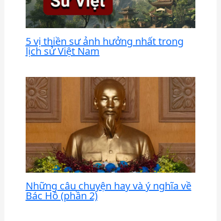
5 vị thiền sư ảnh hưởng nhất trong
lịch sử Việt Nam
Những câu chuyện hay và ý nghĩa về
Bác Hồ (phần 2)