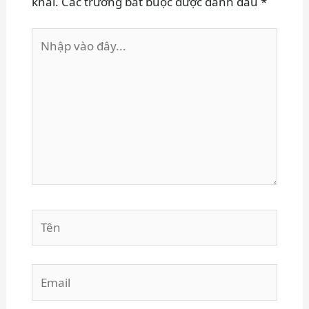
khai.
Các trường bắt buộc được đánh dấu
*
Nhập
vào
đây...
Tên
Email