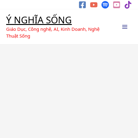
Nhảy
Tìm
tới
kiếm
Ý NGHĨA SỐNG
nội
dung
Giáo Dục, Công nghệ, AI, Kinh Doanh, Nghệ
Thuật Sống