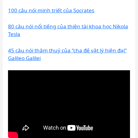
100 câu nói minh triết của Socrates
80 câu nói nổi tiếng của thiên tài khoa học Nikola
Tesla
45 câu nói thâm thuý của “cha đẻ vật lý hiện đại”
Galileo Galilei