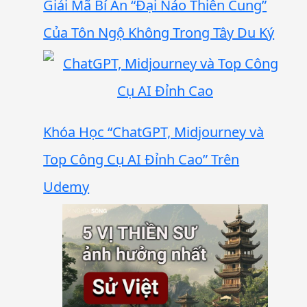
Giải Mã Bí Ẩn “Đại Náo Thiên Cung”
Của Tôn Ngộ Không Trong Tây Du Ký
Khóa Học “ChatGPT, Midjourney và
Top Công Cụ AI Đỉnh Cao” Trên
Udemy