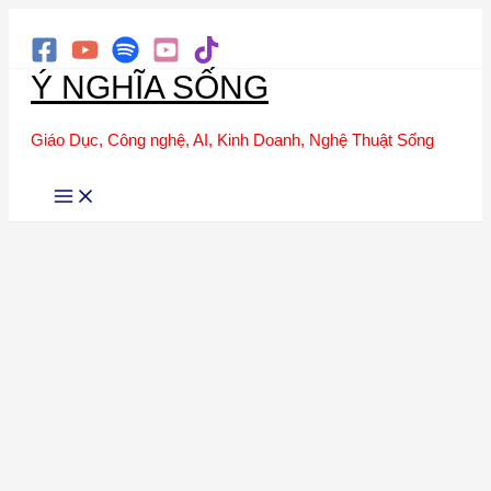
Tìm
Nhảy
kiếm
tới
Ý NGHĨA SỐNG
nội
dung
Giáo Dục, Công nghệ, AI, Kinh Doanh, Nghệ Thuật Sống