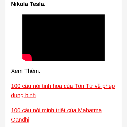
Nikola Tesla.
Xem Thêm:
100 câu nói tinh hoa của Tôn Tử về phép
dụng binh
100 câu nói minh triết của Mahatma
Gandhi