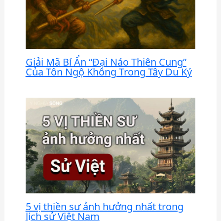
Giải Mã Bí Ẩn “Đại Náo Thiên Cung”
Của Tôn Ngộ Không Trong Tây Du Ký
5 vị thiền sư ảnh hưởng nhất trong
lịch sử Việt Nam