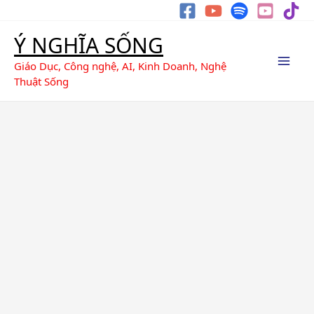
Nhảy
Tìm
tới
kiếm
Ý NGHĨA SỐNG
nội
dung
Giáo Dục, Công nghệ, AI, Kinh Doanh, Nghệ
Thuật Sống