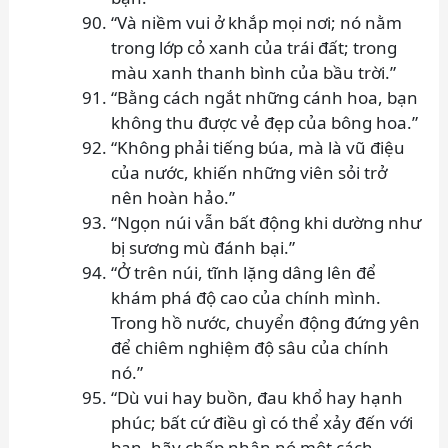
“Và niềm vui ở khắp mọi nơi; nó nằm
trong lớp cỏ xanh của trái đất; trong
màu xanh thanh bình của bầu trời.”
“Bằng cách ngắt những cánh hoa, bạn
không thu được vẻ đẹp của bông hoa.”
“Không phải tiếng búa, mà là vũ điệu
của nước, khiến những viên sỏi trở
nên hoàn hảo.”
“Ngọn núi vẫn bất động khi dường như
bị sương mù đánh bại.”
“Ở trên núi, tĩnh lặng dâng lên để
khám phá độ cao của chính mình.
Trong hồ nước, chuyển động đứng yên
để chiêm nghiệm độ sâu của chính
nó.”
“Dù vui hay buồn, đau khổ hay hạnh
phúc; bất cứ điều gì có thể xảy đến với
bạn, hãy chấp nhận nó một cách