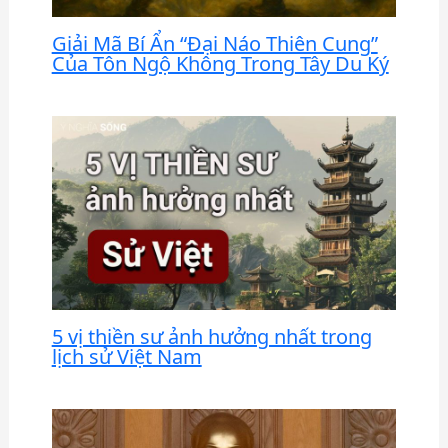
Giải Mã Bí Ẩn “Đại Náo Thiên Cung”
Của Tôn Ngộ Không Trong Tây Du Ký
5 vị thiền sư ảnh hưởng nhất trong
lịch sử Việt Nam