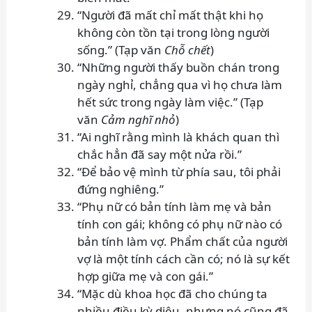
“Người đã mất chỉ mất thật khi họ
không còn tồn tại trong lòng người
sống.” (Tạp văn
Chỗ chết
)
“Những người thấy buồn chán trong
ngày nghỉ, chẳng qua vì họ chưa làm
hết sức trong ngày làm việc.” (Tạp
văn
Cảm nghĩ nhỏ
)
“Ai nghĩ rằng mình là khách quan thì
chắc hẳn đã say một nửa rồi.”
“Để bảo vệ mình từ phía sau, tôi phải
đứng nghiêng.”
“Phụ nữ có bản tính làm mẹ và bản
tính con gái; không có phụ nữ nào có
bản tính làm vợ. Phẩm chất của người
vợ là một tính cách cần có; nó là sự kết
hợp giữa mẹ và con gái.”
“Mặc dù khoa học đã cho chúng ta
nhiều điều kỳ diệu, nhưng nó cũng đã