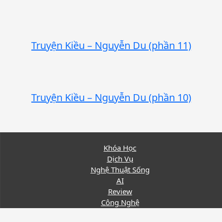
Truyện Kiều – Nguyễn Du (phần 11)
Truyện Kiều – Nguyễn Du (phần 10)
Khóa Học
Dịch Vụ
Nghệ Thuật Sống
AI
Review
Công Nghệ
Giới Thiệu