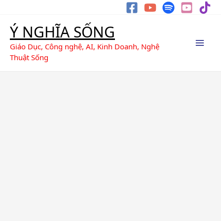
Nhảy
Tìm
tới
kiếm
Ý NGHĨA SỐNG
nội
dung
Giáo Dục, Công nghệ, AI, Kinh Doanh, Nghệ
Thuật Sống