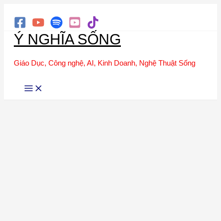
Tìm
Nhảy
kiếm
tới
Ý NGHĨA SỐNG
nội
dung
Giáo Dục, Công nghệ, AI, Kinh Doanh, Nghệ Thuật Sống