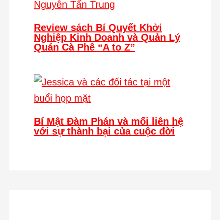
Review sách Bí Quyết Khởi
Nghiệp Kinh Doanh và Quản Lý
Quán Cà Phê “A to Z”
Bí Mật Đàm Phán và mối liên hệ
với sự thành bại của cuộc đời