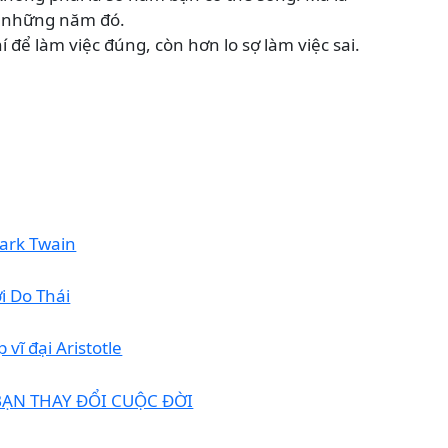
g những năm đó.
 để làm việc đúng, còn hơn lo sợ làm việc sai.
Mark Twain
i Do Thái
 vĩ đại Aristotle
BẠN THAY ĐỔI CUỘC ĐỜI