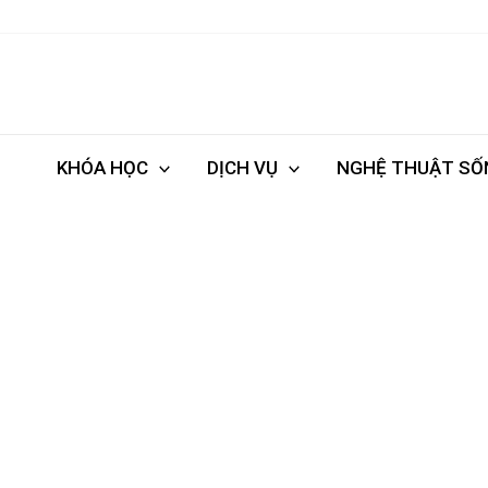
Nhảy
tới
nội
dung
KHÓA HỌC
DỊCH VỤ
NGHỆ THUẬT SỐ