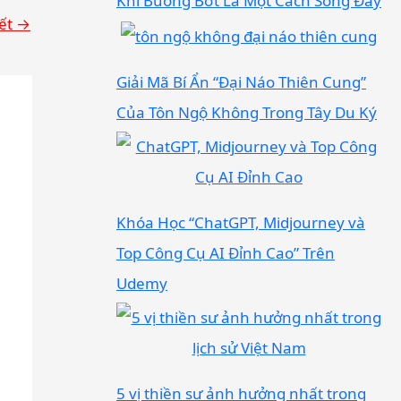
Khi Buông Bớt Là Một Cách Sống Đầy
iết
→
Giải Mã Bí Ẩn “Đại Náo Thiên Cung”
Của Tôn Ngộ Không Trong Tây Du Ký
Khóa Học “ChatGPT, Midjourney và
Top Công Cụ AI Đỉnh Cao” Trên
Udemy
5 vị thiền sư ảnh hưởng nhất trong