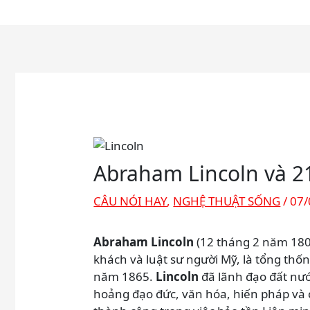
Abraham Lincoln và 2
CÂU NÓI HAY
,
NGHỆ THUẬT SỐNG
/
07/
Abraham Lincoln
(12 tháng 2 năm 180
khách và luật sư người Mỹ, là tổng th
năm 1865.
Lincoln
đã lãnh đạo đất nướ
hoảng đạo đức, văn hóa, hiến pháp và c