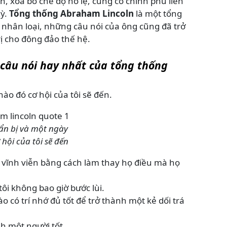
h, xóa bỏ chế độ nô lệ, củng cố chính phủ liên
Kỳ.
Tổng thống Abraham Lincoln
là một tổng
sử nhân loại, những câu nói của ông cũng đã trở
rị cho đông đảo thế hệ.
 câu nói hay nhất của tổng thống
nào đó cơ hội của tôi sẽ đến.
uẩn bị và một ngày
hội của tôi sẽ đến
 vĩnh viễn bằng cách làm thay họ điều mà họ
tôi không bao giờ bước lùi.
có trí nhớ đủ tốt để trở thành một kẻ dối trá
nh một người tốt.