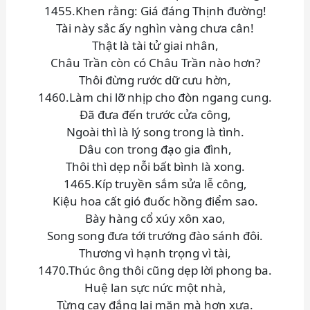
1455.Khen rằng: Giá đáng Thịnh đường!
Tài này sắc ấy nghìn vàng chưa cân!
Thật là tài tử giai nhân,
Châu Trần còn có Châu Trần nào hơn?
Thôi đừng rước dữ cưu hờn,
1460.Làm chi lỡ nhịp cho đòn ngang cung.
Đã đưa đến trước cửa công,
Ngoài thì là lý song trong là tình.
Dâu con trong đạo gia đình,
Thôi thì dẹp nỗi bất bình là xong.
1465.Kíp truyền sắm sửa lễ công,
Kiệu hoa cất gió đuốc hồng điểm sao.
Bày hàng cổ xúy xôn xao,
Song song đưa tới trướng đào sánh đôi.
Thương vì hạnh trọng vì tài,
1470.Thúc ông thôi cũng dẹp lời phong ba.
Huệ lan sực nức một nhà,
Từng cay đắng lại mặn mà hơn xưa.