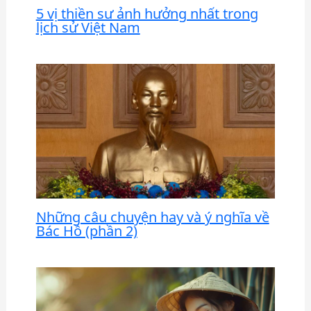
5 vị thiền sư ảnh hưởng nhất trong
lịch sử Việt Nam
Những câu chuyện hay và ý nghĩa về
Bác Hồ (phần 2)