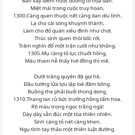
Bàn vây điểm nước đường tơ họa đàn.
Miệt mài trong cuộc truy hoan,
1300.Càng quen thuộc nết càng dan díu tình.
Lạ cho cái sóng khuynh thành,
Làm cho đổ quán xiêu đình như chơi.
Thúc sinh quen thói bốc rời,
Trăm nghìn đổ một trận cười như không.
1305.Mụ càng tô lục chuốt hồng,
Máu tham hễ thấy hơi đồng thì mê.
Dưới trăng quyên đã gọi hè,
Đầu tường lửa lựu lập loè đâm bông.
Buồng the phải buổi thong dong,
1310.Thang lan rủ bức trướng hồng tẩm hoa.
Rõ màu trong ngọc trắng ngà!
Dày dày sẵn đúc một tòa thiên nhiên.
Sinh càng tỏ nét càng khen,
Ngụ tình tay thảo một thiên luật đường.