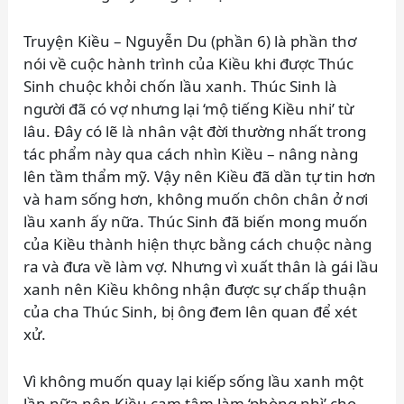
Truyện Kiều – Nguyễn Du (phần 6) là phần thơ
nói về cuộc hành trình của Kiều khi được Thúc
Sinh chuộc khỏi chốn lầu xanh. Thúc Sinh là
người đã có vợ nhưng lại ‘mộ tiếng Kiều nhi’ từ
lâu. Đây có lẽ là nhân vật đời thường nhất trong
tác phẩm này qua cách nhìn Kiều – nâng nàng
lên tầm thẩm mỹ. Vậy nên Kiều đã dần tự tin hơn
và ham sống hơn, không muốn chôn chân ở nơi
lầu xanh ấy nữa. Thúc Sinh đã biến mong muốn
của Kiều thành hiện thực bằng cách chuộc nàng
ra và đưa về làm vợ. Nhưng vì xuất thân là gái lầu
xanh nên Kiều không nhận được sự chấp thuận
của cha Thúc Sinh, bị ông đem lên quan để xét
xử.
Vì không muốn quay lại kiếp sống lầu xanh một
lần nữa nên Kiều cam tâm làm ‘phòng nhì’ cho