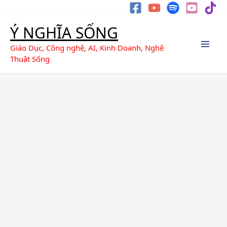
Nhảy
Tìm
tới
kiếm
Ý NGHĨA SỐNG
nội
dung
Giáo Dục, Công nghệ, AI, Kinh Doanh, Nghệ
Thuật Sống