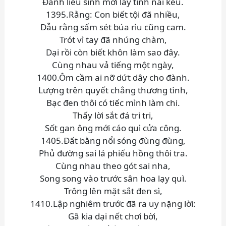
Đánh liều sinh mới lấy tình nài kêu.
1395.Rằng: Con biết tội đã nhiều,
Dẫu rằng sấm sét búa rìu cũng cam.
Trót vì tay đã nhúng chàm,
Dại rồi còn biết khôn làm sao đây.
Cùng nhau vả tiếng một ngày,
1400.Ôm cầm ai nỡ dứt dây cho đành.
Lượng trên quyết chẳng thương tình,
Bạc đen thôi có tiếc mình làm chi.
Thấy lời sắt đá tri tri,
Sốt gan ông mới cáo quì cửa công.
1405.Đất bằng nổi sóng đùng đùng,
Phủ đường sai lá phiếu hồng thôi tra.
Cùng nhau theo gót sai nha,
Song song vào trước sân hoa lạy quì.
Trông lên mặt sắt đen sì,
1410.Lập nghiêm trước đã ra uy nặng lời:
Gã kia dại nết chơi bời,