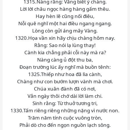
1315.Nàng rằng: Vâng biết ý chàng.
Lời lời châu ngọc hàng hàng gấm thêu.
Hay hèn lẽ cũng nối điêu,
Nỗi quê nghĩ một hai điều ngang ngang.
Lòng còn gửi áng mây Vàng.
1320.Họa vần xin hãy chịu chàng hôm nay.
Rằng: Sao nói lạ lùng thay!
Cành kia chẳng phải cỗi này mà ra?
Nàng càng ủ đột thu ba,
Đoạn trường lúc ấy nghĩ mà buồn tênh:
1325.Thiếp như hoa đã lìa cành,
Chàng như con bướm lượn vành mà chơi.
Chúa xuân đành đã có nơi,
Vắn ngày thôi chớ dài lời làm chi.
Sinh rằng: Từ thuở tương tri,
1330.Tấm riêng riêng những nặng vì nước non.
Trăm năm tính cuộc vuông tròn,
Phải dò cho đến ngọn nguồn lạch sông.