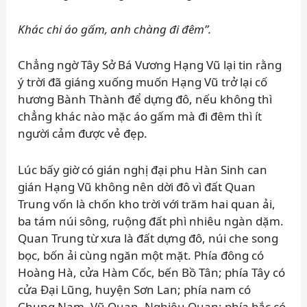
Khác chi áo gấm, anh chàng đi đêm”.
Chẳng ngờ Tây Sở Bá Vương Hạng Vũ lại tin rằng
ý trời đã giáng xuống muốn Hạng Vũ trở lại cố
hương Bành Thành để dựng đô, nếu không thì
chẳng khác nào mặc áo gấm mà đi đêm thì ít
người cảm được vẻ đẹp.
Lúc bấy giờ có gián nghị đại phu Hàn Sinh can
gián Hạng Vũ không nên dời đô vì đất Quan
Trung vốn là chốn kho trời với trăm hai quan ải,
ba tám núi sông, ruộng đất phì nhiêu ngàn dặm.
Quan Trung từ xưa là đất dựng đô, núi che song
bọc, bốn ải cùng ngăn một mặt. Phía đông có
Hoàng Hà, cửa Hàm Cốc, bến Bồ Tân; phía Tây có
cửa Đại Lũng, huyện Sơn Lan; phía nam có
Chung Nam, Vũ Quan, Nghiêu Quan; phía bắc có