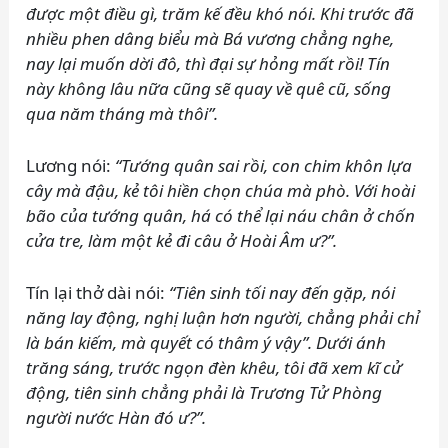
được một điều gì, trăm kế đều khó nói. Khi trước đã
nhiều phen dâng biểu mà Bá vương chẳng nghe,
nay lại muốn dời đô, thì đại sự hỏng mất rồi! Tín
này không lâu nữa cũng sẽ quay về quê cũ, sống
qua năm tháng mà thôi”.
Lương nói:
“Tướng quân sai rồi, con chim khôn lựa
cây mà đậu, kẻ tôi hiền chọn chúa mà phò. Với hoài
bão của tướng quân, há có thể lại náu chân ở chốn
cửa tre, làm một kẻ đi câu ở Hoài Âm ư?”.
Tín lại thở dài nói:
“Tiên sinh tối nay đến gặp, nói
năng lay động, nghị luận hơn người, chẳng phải chỉ
là bán kiếm, mà quyết có thâm ý vậy”. Dưới ánh
trăng sáng, trước ngọn đèn khêu, tôi đã xem kĩ cử
động, tiên sinh chẳng phải là Trương Tử Phòng
người nước Hàn đó ư?”.