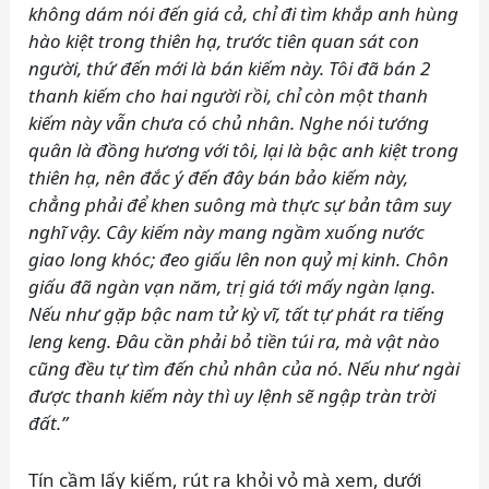
không dám nói đến giá cả, chỉ đi tìm khắp anh hùng
hào kiệt trong thiên hạ, trước tiên quan sát con
người, thứ đến mới là bán kiếm này. Tôi đã bán 2
thanh kiếm cho hai người rồi, chỉ còn một thanh
kiếm này vẫn chưa có chủ nhân. Nghe nói tướng
quân là đồng hương với tôi, lại là bậc anh kiệt trong
thiên hạ, nên đắc ý đến đây bán bảo kiếm này,
chẳng phải để khen suông mà thực sự bản tâm suy
nghĩ vậy. Cây kiếm này mang ngầm xuống nước
giao long khóc; đeo giấu lên non quỷ mị kinh. Chôn
giấu đã ngàn vạn năm, trị giá tới mấy ngàn lạng.
Nếu như gặp bậc nam tử kỳ vĩ, tất tự phát ra tiếng
leng keng. Đâu cần phải bỏ tiền túi ra, mà vật nào
cũng đều tự tìm đến chủ nhân của nó. Nếu như ngài
được thanh kiếm này thì uy lệnh sẽ ngập tràn trời
đất.”
Tín cầm lấy kiếm, rút ra khỏi vỏ mà xem, dưới