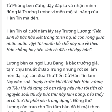
Tử Phòng bèn đứng dậy đáp tạ và nhận mình
đúng là Trương Lương vì mến mộ tài năng của
Hàn Tín mà đến.
Hàn Tín cả cười nắm lấy tay Trương Lương:
“Tiên
sinh là bậc hào kiệt trong thiên hạ, là con rồng giữa
nhân quần vậy! Tôi muốn bỏ chỗ này mà về theo
Hán chẳng hay tiên sinh có điều chi dạy bảo”.
Lương bèn ca ngợi Lưu Bang là bậc trưởng giả,
tạm chịu khuất ở Bao Trung nhưng rốt sẽ làm
nên đại sự, còn đưa Thư Tiến Cử Hàn Tín làm
Nguyên soái
“ngày trước khi tôi từ biệt Hán vương
và Tiêu Hà đã từng có hẹn rằng nếu như tôi tiến cử
nguyên soái thì lấy bức thư này làm bằng, nếu thấy
ai có thư thì phải nên trọng dụng”.
Đồng thời
Lương còn trao cho Tín tấm bản đồ bí mật theo