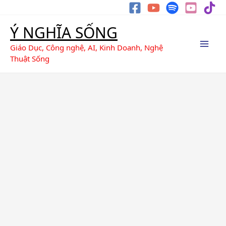
Nhảy
Tìm
tới
kiếm
Ý NGHĨA SỐNG
nội
dung
Giáo Dục, Công nghệ, AI, Kinh Doanh, Nghệ
Thuật Sống