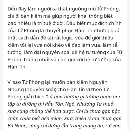
Đến đây làm người ta thật ngưỡng mộ Tử Phòng,
chỉ đi bán kiếm mà giúp người khai thông biết
bao nhiêu là trí tuệ ở đời. Dẫu biết mục đích chính
của Tử Phòng là thuyết phục Hàn Tín nhưng quả
thật cách dẫn đề tài rất logic, vừa để giới thiệu
kiếm tốt lại vừa nói khéo về đạo làm vua, làm tể
tướng, làm đại nguyên soái để hệ tư tưởng của Tử
Phòng thống nhất và gần gũi với hệ tư tưởng của
Hàn Tín.
Vì sao Tử Phòng lại muốn bán kiếm Nguyên
Nhung (nguyên soái) cho Hàn Tín vì theo Tử
Phòng giải thích
“cứ như những gì tướng quân học
tập tu dưỡng thì dẫu Tôn, Ngô, Nhương Tư thuở
xưa cũng chẳng thể hơn được. Chỉ là chưa gặp bậc
chân chúa biết đến mình. Xưa, thiên lý mã chưa gặp
Bá Nhạc, cũng chỉ đứng lẫn trong máng ăn, rơi vào