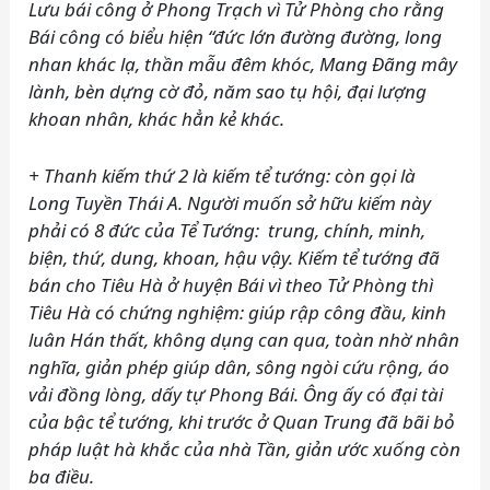
Lưu bái công ở Phong Trạch vì Tử Phòng cho rằng
Bái công có biểu hiện “đức lớn đường đường, long
nhan khác lạ, thần mẫu đêm khóc, Mang Đãng mây
lành, bèn dựng cờ đỏ, năm sao tụ hội, đại lượng
khoan nhân, khác hẳn kẻ khác.
+ Thanh kiếm thứ 2 là kiếm tể tướng: còn gọi là
Long Tuyền Thái A. Người muốn sở hữu kiếm này
phải có 8 đức của Tể Tướng: trung, chính, minh,
biện, thứ, dung, khoan, hậu vậy. Kiếm tể tướng đã
bán cho Tiêu Hà ở huyện Bái vì theo Tử Phòng thì
Tiêu Hà có chứng nghiệm: giúp rập công đầu, kinh
luân Hán thất, không dụng can qua, toàn nhờ nhân
nghĩa, giản phép giúp dân, sông ngòi cứu rộng, áo
vải đồng l
ò
ng, dấy tự Phong Bái. Ông ấy có đại tài
của bậc tể tướng, khi trước ở Quan Trung đã bãi bỏ
pháp luật hà khắc của nhà Tần, giản ước xuống còn
ba điều.