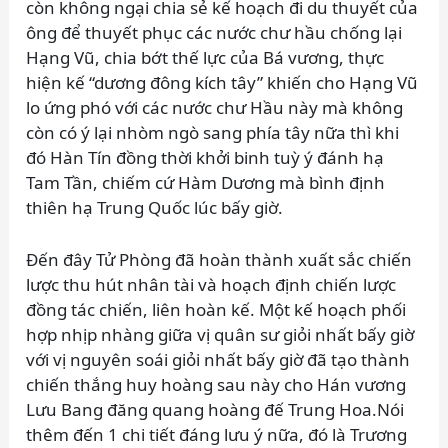
còn không ngại chia sẻ kế hoạch đi du thuyết của
ông để thuyết phục các nước chư hầu chống lại
Hạng Vũ, chia bớt thế lực của Bá vương, thực
hiện kế “dương đông kích tây” khiến cho Hạng Vũ
lo ứng phó với các nước chư Hầu này mà không
còn có ý lại nhòm ngò sang phía tây nữa thì khi
đó Hàn Tín đồng thời khởi binh tuỳ ý đánh hạ
Tam Tần, chiếm cứ Hàm Dương mà bình định
thiên hạ Trung Quốc lúc bấy giờ.
Đến đây Tử Phòng đã hoàn thành xuất sắc chiến
lược thu hút nhân tài và hoạch định chiến lược
đồng tác chiến, liên hoàn kế. Một kế hoạch phối
hợp nhịp nhàng giữa vị quân sư giỏi nhất bấy giờ
với vị nguyên soái giỏi nhất bấy giờ đã tạo thành
chiến thắng huy hoàng sau này cho Hán vương
Lưu Bang đăng quang hoàng đế Trung Hoa.Nói
thêm đến 1 chi tiết đáng lưu ý nữa, đó là Trương