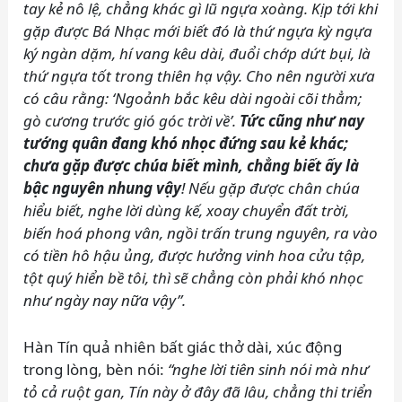
tay kẻ nô lệ, chẳng khác gì lũ ngựa xoàng. Kịp tới khi
gặp được Bá Nhạc mới biết đó là thứ ngựa kỳ ngựa
ký ngàn dặm, hí vang kêu dài, đuổi chớp dứt bụi, là
thứ ngựa tốt trong thiên hạ vậy. Cho nên người xưa
có câu rằng: ‘Ngoảnh bắc kêu dài ngoài cõi thẳm;
gò cương trước gió góc trời về’.
Tức cũng như nay
tướng quân đang khó nhọc đứng sau kẻ khác;
chưa gặp được chúa biết mình, chẳng biết ấy là
bậc nguyên nhung vậy
! Nếu gặp được chân chúa
hiểu biết, nghe lời dùng kế, xoay chuyển đất trời,
biến hoá phong vân, ngồi trấn trung nguyên, ra vào
có tiền hô hậu ủng, được hưởng vinh hoa cửu tập,
tột quý hiển bề tôi, thì sẽ chẳng còn phải khó nhọc
như ngày nay nữa vậy”.
Hàn Tín quả nhiên bất giác thở dài, xúc động
trong lòng, bèn nói:
“nghe lời tiên sinh nói mà như
tỏ cả ruột gan, Tín này ở đây đã lâu, chẳng thi triển