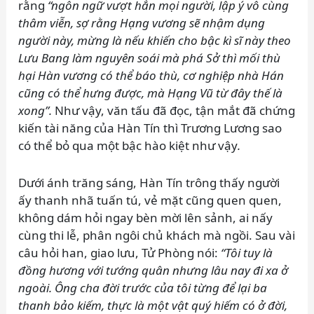
rằng
“ngôn ngữ vượt hẳn mọi người, lập ý vô cùng
thâm viễn, sợ rằng Hạng vương sẽ nhậm dụng
người này, mừng là nếu khiến cho bậc kì sĩ này theo
Lưu Bang làm nguyên soái mà phá Sở thì mối thù
hại Hàn vương có thể báo
t
hù, cơ nghiệp nhà Hán
cũng có thể h
ư
ng được, mà Hạng Vũ từ đây thế là
xong”.
Như vậy, văn tấu đã đọc, tận mắt đã chứng
kiến tài năng của Hàn Tín thì Trương Lương sao
có thể bỏ qua một bậc hào kiệt như vậy
.
Dưới ánh trăng sáng, Hàn Tín trông thấy người
ấy thanh nhã tuấn tú, vẻ mặt cũng quen quen,
không dám hỏi ngay bèn mời lên sảnh, ai nấy
cùng thi lễ, phân ngôi chủ khách mà ngồi. Sau vài
câu hỏi han, giao lưu, Tử Phòng nói:
“Tôi tuy là
đồng hương với tướng quân nhưng lâu nay đi xa ở
ngoài. Ông cha đời trước của tôi từng để lại ba
thanh bảo kiếm, thực là một vật quý hiếm có ở đời,