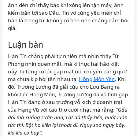
ánh đèn chỉ thấy bảo khí xông lên tận mây, ánh
kiếm bắn tới sao Đẩu. Tín vô cùng yêu mến chỉ
hận là trong túi không có tiền nên chẳng dám hỏi
giá.
Luận bàn
Hàn Tín chẳng phải tự nhiên mà nhìn thấy Tử
Phòng nhìn quen mắt, mà kì thực hai hào kiệt
này đã từng có lúc gặp mặt nói chuyện bâng quơ
mà chưa kịp hỏi tên nhau tại
Hồng Môn Yến
. Khi
đó, Trương Lương đã giải cứu cho Lưu Bang ra
khỏi tiệc Hồng Môn, Trương Lương đã vô tình gặp
Hàn Tín đang ở sau trướng vỗ kích ở doanh trại
của Hạng Vũ với câu thơ cười nhạt mà rằng:
“Gấu
đói mà xuống sườn non; Lật đá thấy kiến, nuốt luôn
tức thì. Bật ho kiến lại thoát đi. Nguy sao nguy bấy,
kìa kìa có hay”.