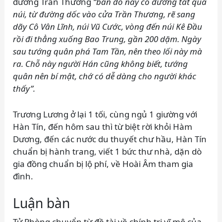
đường Trần Thương
“bản đồ này có đường tắt qua
núi, từ đường dốc vào cửa Trần Thương, rẽ sang
dãy Cô Vân Lĩnh, núi Vũ Cước, vòng đến núi Kê Đầu
rồi đi thẳng xuống Bao Trung, gần 200 dặm. Ngày
sau tướng quân phá Tam Tần, nên theo lối này mà
ra. Chỗ này người Hán cũng không biết, tướng
quân nên bí mật, chớ có dễ dàng cho người khác
thấy”.
Trương Lương ở lại 1 tối, cùng ngủ 1 giường với
Hàn Tín, đến hôm sau thì từ biệt rời khỏi Hàm
Dương, đến các nước du thuyết chư hầu, Hàn Tín
chuẩn bị hành trang, viết 1 bức thư nhà, dặn dò
gia đồng chuẩn bị lộ phí, về Hoài Âm tham gia
đình.
Luận bàn
Tử Phòng chuyển từ đề tài về chính trị vĩ mô của